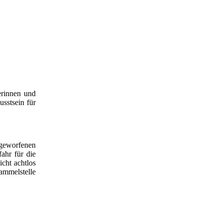
erinnen und
sstsein für
ggeworfenen
ahr für die
cht achtlos
ammelstelle