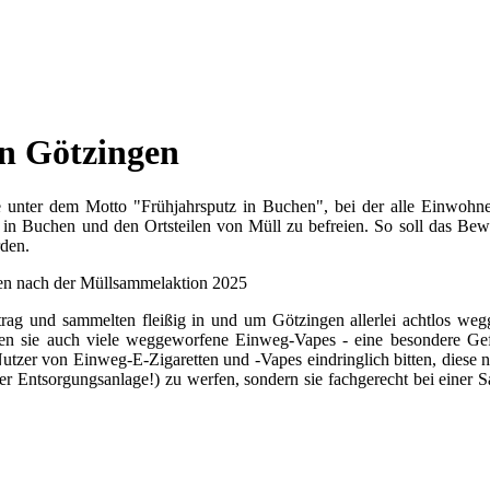
in Götzingen
he unter dem Motto "Frühjahrsputz in Buchen", bei der alle Einwohn
 in Buchen und den Ortsteilen von Müll zu befreien. So soll das Bewu
rden.
trag und sammelten fleißig in und um Götzingen allerlei achtlos we
den sie auch viele weggeworfene Einweg-Vapes - eine besondere Gef
tzer von Einweg-E-Zigaretten und -Vapes eindringlich bitten, diese ni
er Entsorgungsanlage!) zu werfen, sondern sie fachgerecht bei einer S